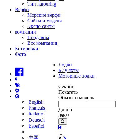
Тип harouring
Верфи
Морские верфи
Сайты и модели
Экспо сайты
компании
Продавцы
Все компании
Котировки
Фото
Лодки
Б / у яхты
Моторные лодки
Секции
Печатать
Объект и модель
English
Français
Длина
Italiano
Заказ
Deutsch
Español
...
中国