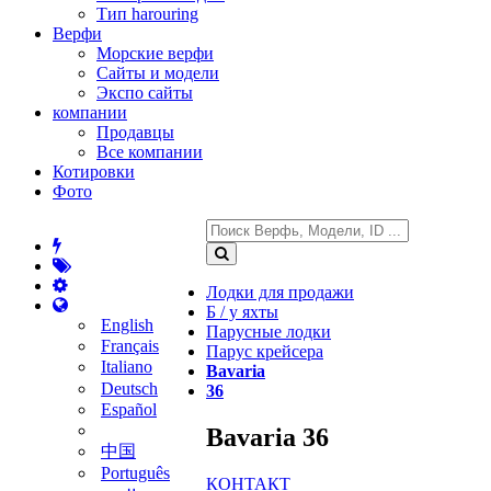
Тип harouring
Верфи
Морские верфи
Сайты и модели
Экспо сайты
компании
Продавцы
Все компании
Котировки
Фото
Лодки для продажи
Б / у яхты
English
Парусные лодки
Français
Парус крейсера
Italiano
Bavaria
Deutsch
36
Español
Bavaria 36
中国
Português
КОНТАКТ