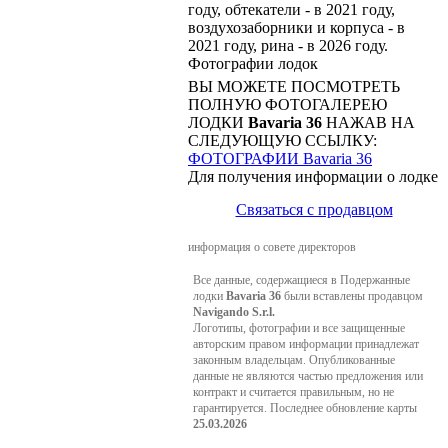
году, обтекатели - в 2021 году,
воздухозаборники и корпуса - в
2021 году, рина - в 2026 году.
Фотографии лодок
ВЫ МОЖЕТЕ ПОСМОТРЕТЬ
ПОЛНУЮ ФОТОГАЛЕРЕЮ
ЛОДКИ
Bavaria 36
НАЖАВ НА
СЛЕДУЮЩУЮ ССЫЛКУ:
ФОТОГРАФИИ Bavaria 36
Для получения информации о лодке
Связаться с продавцом
информация о совете директоров
Все данные, содержащиеся в Подержанные
лодки
Bavaria 36
были вставлены продавцом
Navigando S.r.l.
Логотипы, фотографии и все защищенные
авторским правом информации принадлежат
законным владельцам. Опубликованные
данные не являются частью предложения или
контракт и считается правильным, но не
гарантируется. Последнее обновление карты
25.03.2026