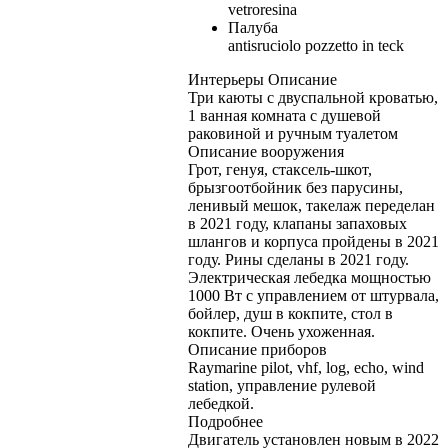
vetroresina
Палуба
antisruciolo pozzetto in teck
Интерьеры Описание
Три каюты с двуспальной кроватью,
1 ванная комната с душевой
раковиной и ручным туалетом
Описание вооружения
Грот, генуя, стаксель-шкот,
брызгоотбойник без парусины,
ленивый мешок, такелаж переделан
в 2021 году, клапаны запаховых
шлангов и корпуса пройдены в 2021
году. Рины сделаны в 2021 году.
Электрическая лебедка мощностью
1000 Вт с управлением от штурвала,
бойлер, душ в кокпите, стол в
кокпите. Очень ухоженная.
Описание приборов
Raymarine pilot, vhf, log, echo, wind
station, управление рулевой
лебедкой.
Подробнее
Двигатель установлен новым в 2022