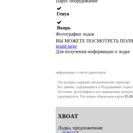
Парус оборудование
Генуя
Якорь
Фотографии лодок
ВЫ МОЖЕТЕ ПОСМОТРЕТЬ ПОЛ
grand large
Для получения информации о лодке
информация о совете директоров
Эта вкладка содержит автоматические переводы.
Все данные, содержащиеся в Подержанные лодки
Логотипы, фотографии и все защищенные авторск
гарантируется. Последнее обновление карты
05.08
XBOAT
Лодка, предложенная: