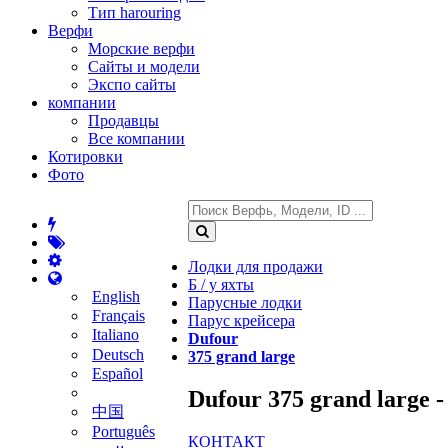
Тип harouring
Верфи
Морские верфи
Сайты и модели
Экспо сайты
компании
Продавцы
Все компании
Котировки
Фото
Лодки для продажи
Б / у яхты
English
Парусные лодки
Français
Парус крейсера
Italiano
Dufour
Deutsch
375 grand large
Español
Dufour 375 grand large -
中国
Português
КОНТАКТ