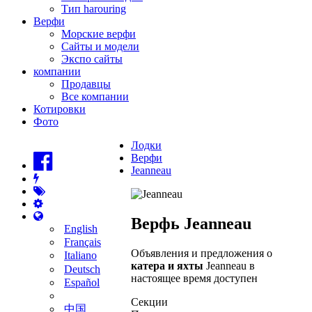
Тип harouring
Верфи
Морские верфи
Сайты и модели
Экспо сайты
компании
Продавцы
Все компании
Котировки
Фото
Лодки
Верфи
Jeanneau
Верфь Jeanneau
English
Français
Объявления и предложения о
Italiano
катера и яхты
Jeanneau в
Deutsch
настоящее время доступен
Español
Секции
中国