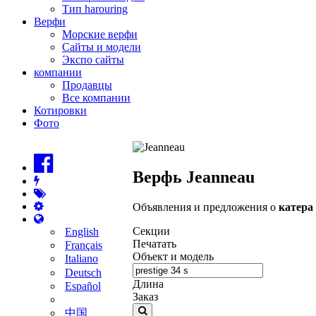
Тип harouring
Верфи
Морские верфи
Сайты и модели
Экспо сайты
компании
Продавцы
Все компании
Котировки
Фото
Верфь Jeanneau
Объявления и предложения о
катера
Секции
English
Печатать
Français
Объект и модель
Italiano
Deutsch
Длина
Español
Заказ
中国