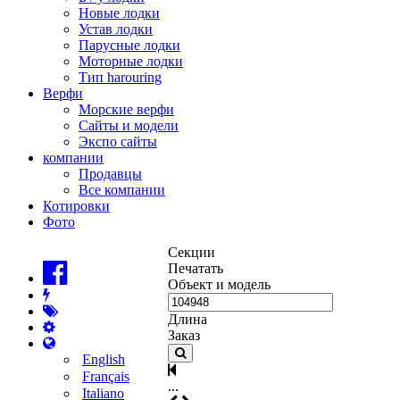
Новые лодки
Устав лодки
Парусные лодки
Моторные лодки
Тип harouring
Верфи
Морские верфи
Сайты и модели
Экспо сайты
компании
Продавцы
Все компании
Котировки
Фото
Секции
Печатать
Объект и модель
Длина
Заказ
English
Français
...
Italiano