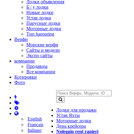
Лодки объявления
Б / у лодки
Новые лодки
Устав лодки
Парусные лодки
Моторные лодки
Тип harouring
Верфи
Морские верфи
Сайты и модели
Экспо сайты
компании
Продавцы
Все компании
Котировки
Фото
Лодки для продажи
Устав Яхты
English
Моторные лодки
Français
День крейсера
Italiano
Noleggio rent ranieri