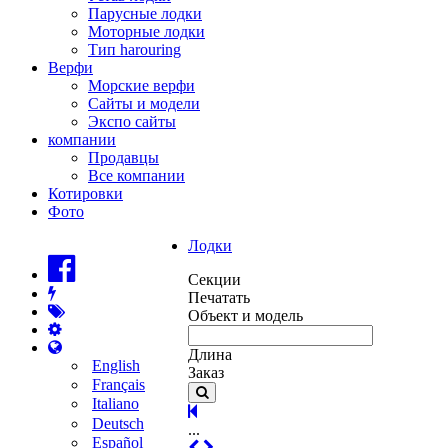
Парусные лодки
Моторные лодки
Тип harouring
Верфи
Морские верфи
Сайты и модели
Экспо сайты
компании
Продавцы
Все компании
Котировки
Фото
Лодки
Секции
Печатать
Объект и модель
Длина
English
Заказ
Français
Italiano
Deutsch
...
Español