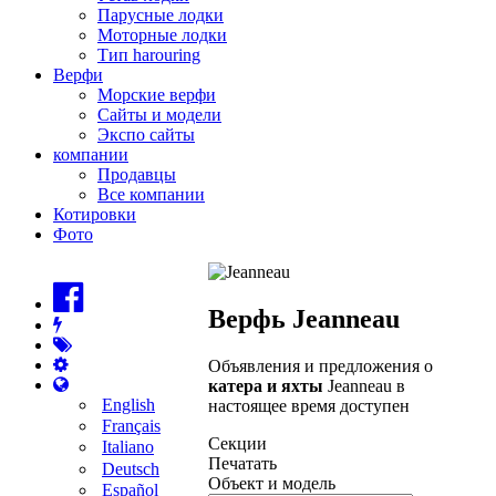
Парусные лодки
Моторные лодки
Тип harouring
Верфи
Морские верфи
Сайты и модели
Экспо сайты
компании
Продавцы
Все компании
Котировки
Фото
Верфь Jeanneau
Объявления и предложения о
катера и яхты
Jeanneau в
English
настоящее время доступен
Français
Секции
Italiano
Печатать
Deutsch
Объект и модель
Español