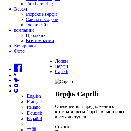
Тип harouring
Верфи
Морские верфи
Сайты и модели
Экспо сайты
компании
Продавцы
Все компании
Котировки
Фото
Лодки
Верфи
Capelli
Верфь Capelli
English
Français
Объявления и предложения о
Italiano
катера и яхты
Capelli в настоящее
Deutsch
время доступен
Español
Секции
中国