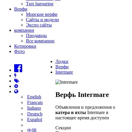
Тип harouring
Верфи
Морские верфи
Сайты и модели
Экспо сайты
компании
Продавцы
Все компании
Котировки
Фото
Лодки
Верфи
Intermare
Верфь Intermare
English
Français
Объявления и предложения о
Italiano
катера и яхты
Intermare в
Deutsch
настоящее время доступен
Español
Секции
中国