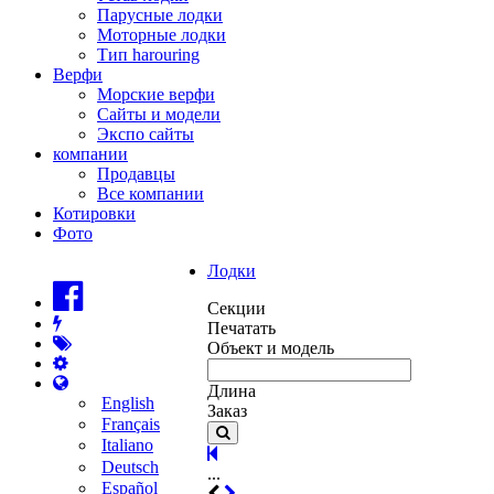
Парусные лодки
Моторные лодки
Тип harouring
Верфи
Морские верфи
Сайты и модели
Экспо сайты
компании
Продавцы
Все компании
Котировки
Фото
Лодки
Секции
Печатать
Объект и модель
Длина
English
Заказ
Français
Italiano
Deutsch
...
Español