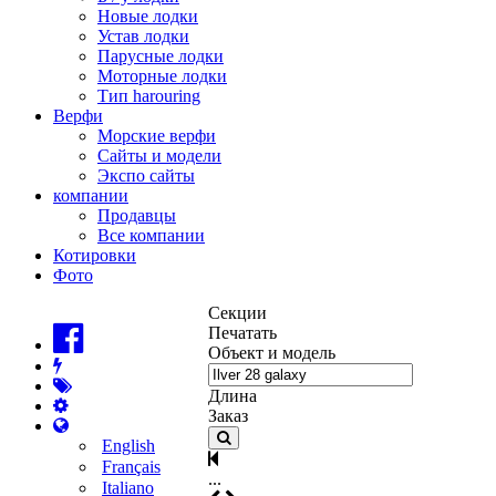
Новые лодки
Устав лодки
Парусные лодки
Моторные лодки
Тип harouring
Верфи
Морские верфи
Сайты и модели
Экспо сайты
компании
Продавцы
Все компании
Котировки
Фото
Секции
Печатать
Объект и модель
Длина
Заказ
English
Français
...
Italiano