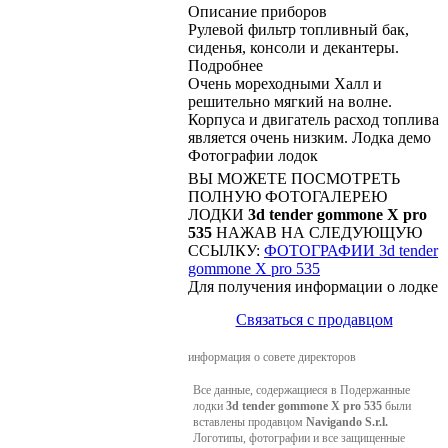
Описание приборов
Рулевой фильтр топливный бак,
сиденья, консоли и декантеры.
Подробнее
Очень мореходными Халл и
решительно мягкий на волне.
Корпуса и двигатель расход топлива
является очень низким. Лодка демо
Фотографии лодок
ВЫ МОЖЕТЕ ПОСМОТРЕТЬ
ПОЛНУЮ ФОТОГАЛЕРЕЮ
ЛОДКИ
3d tender gommone X pro
535
НАЖАВ НА СЛЕДУЮЩУЮ
ССЫЛКУ:
ФОТОГРАФИИ 3d tender
gommone X pro 535
Для получения информации о лодке
Связаться с продавцом
информация о совете директоров
Все данные, содержащиеся в Подержанные
лодки
3d tender gommone X pro 535
были
вставлены продавцом
Navigando S.r.l.
Логотипы, фотографии и все защищенные