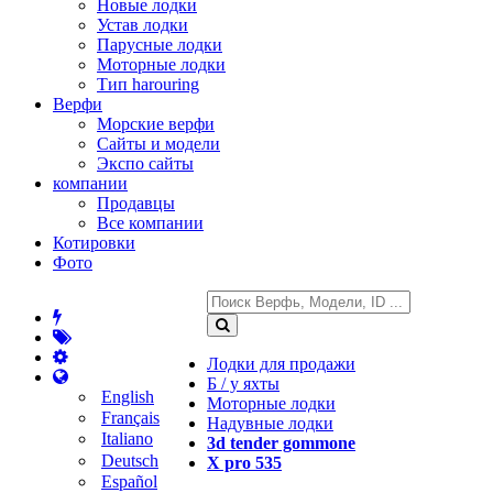
Новые лодки
Устав лодки
Парусные лодки
Моторные лодки
Тип harouring
Верфи
Морские верфи
Сайты и модели
Экспо сайты
компании
Продавцы
Все компании
Котировки
Фото
Лодки для продажи
Б / у яхты
English
Моторные лодки
Français
Надувные лодки
Italiano
3d tender gommone
Deutsch
X pro 535
Español